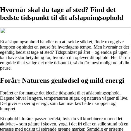
Hvornår skal du tage af sted? Find det
bedste tidspunkt til dit afslapningsophold
Et afslapningsophold handler om at trække stikket, finde ro og give
kroppen og sindet en pause fra hverdagens tempo. Men hvornår er det
egentlig bedst at tage af sted? Tidspunktet på året – og endda på ugen –
kan have stor betydning for, hvordan du oplever dit ophold. Her får du
en guide til at vælge det rette tidspunkt, så du får mest muligt ud af din
pause.
Forår: Naturens genfødsel og mild energi
Foråret er for mange det ideelle tidspunkt til et afslapningsophold.
Dagene bliver længere, temperaturen stiger, og naturen vågner til live.
Det giver en særlig energi, som kan mærkes både i kroppen og
humøret.
Et ophold i foråret passer perfekt, hvis du vil kombinere ro med let
aktivitet – som gåture i skoven, yoga i det fri eller en stille stund på en
terrasse med udsigt til spirende grønne marker. Samtidig er priserne