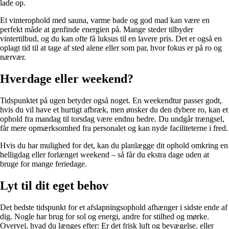
lade op.
Et vinterophold med sauna, varme bade og god mad kan være en
perfekt måde at genfinde energien på. Mange steder tilbyder
vintertilbud, og du kan ofte få luksus til en lavere pris. Det er også en
oplagt tid til at tage af sted alene eller som par, hvor fokus er på ro og
nærvær.
Hverdage eller weekend?
Tidspunktet på ugen betyder også noget. En weekendtur passer godt,
hvis du vil have et hurtigt afbræk, men ønsker du den dybere ro, kan et
ophold fra mandag til torsdag være endnu bedre. Du undgår trængsel,
får mere opmærksomhed fra personalet og kan nyde faciliteterne i fred.
Hvis du har mulighed for det, kan du planlægge dit ophold omkring en
helligdag eller forlænget weekend – så får du ekstra dage uden at
bruge for mange feriedage.
Lyt til dit eget behov
Det bedste tidspunkt for et afslapningsophold afhænger i sidste ende af
dig. Nogle har brug for sol og energi, andre for stilhed og mørke.
Overvej, hvad du længes efter: Er det frisk luft og bevægelse, eller