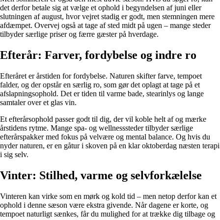
det derfor betale sig at vælge et ophold i begyndelsen af juni eller
slutningen af august, hvor vejret stadig er godt, men stemningen mere
afdæmpet. Overvej også at tage af sted midt på ugen – mange steder
tilbyder særlige priser og færre gæster på hverdage.
Efterår: Farver, fordybelse og indre ro
Efteråret er årstiden for fordybelse. Naturen skifter farve, tempoet
falder, og der opstår en særlig ro, som gør det oplagt at tage på et
afslapningsophold. Det er tiden til varme bade, stearinlys og lange
samtaler over et glas vin.
Et efterårsophold passer godt til dig, der vil koble helt af og mærke
årstidens rytme. Mange spa- og wellnesssteder tilbyder særlige
efterårspakker med fokus på velvære og mental balance. Og hvis du
nyder naturen, er en gåtur i skoven på en klar oktoberdag næsten terapi
i sig selv.
Vinter: Stilhed, varme og selvforkælelse
Vinteren kan virke som en mørk og kold tid – men netop derfor kan et
ophold i denne sæson være ekstra givende. Når dagene er korte, og
tempoet naturligt sænkes, får du mulighed for at trække dig tilbage og