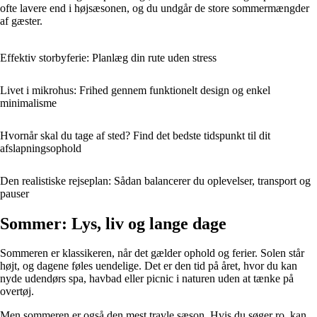
ofte lavere end i højsæsonen, og du undgår de store sommermængder
af gæster.
Effektiv storbyferie: Planlæg din rute uden stress
Livet i mikrohus: Frihed gennem funktionelt design og enkel
minimalisme
Hvornår skal du tage af sted? Find det bedste tidspunkt til dit
afslapningsophold
Den realistiske rejseplan: Sådan balancerer du oplevelser, transport og
pauser
Sommer: Lys, liv og lange dage
Sommeren er klassikeren, når det gælder ophold og ferier. Solen står
højt, og dagene føles uendelige. Det er den tid på året, hvor du kan
nyde udendørs spa, havbad eller picnic i naturen uden at tænke på
overtøj.
Men sommeren er også den mest travle sæson. Hvis du søger ro, kan