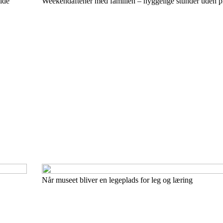
lde
Weekendaftener med familien – hyggelige stunder uden 
Når museet bliver en legeplads for leg og læring