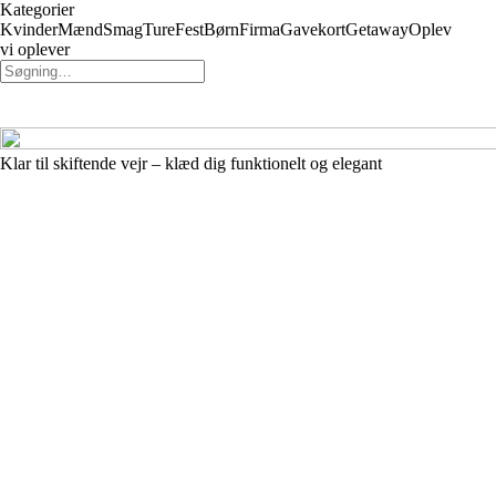
Kategorier
Kvinder
Mænd
Smag
Ture
Fest
Børn
Firma
Gavekort
Getaway
Oplev
vi oplever
Klar til skiftende vejr – klæd dig funktionelt og elegant