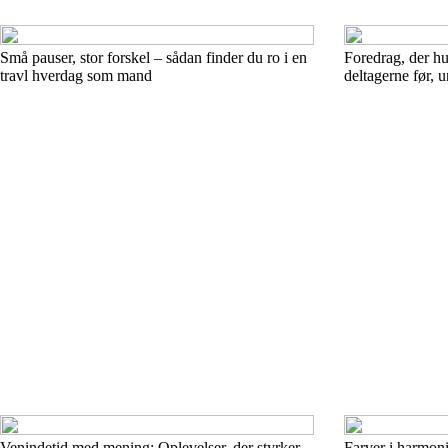
Små pauser, stor forskel – sådan finder du ro i en
Foredrag, der h
travl hverdag som mand
deltagerne før, u
Venindetid med mening: Oplevelser, der styrker
Farver i harmoni