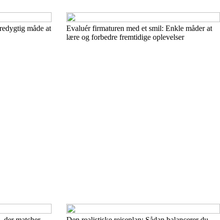
æredygtig måde at
Evaluér firmaturen med et smil: Enkle måder at
lære og forbedre fremtidige oplevelser
e, der matcher
Den realistiske rejseplan: Sådan balancerer du