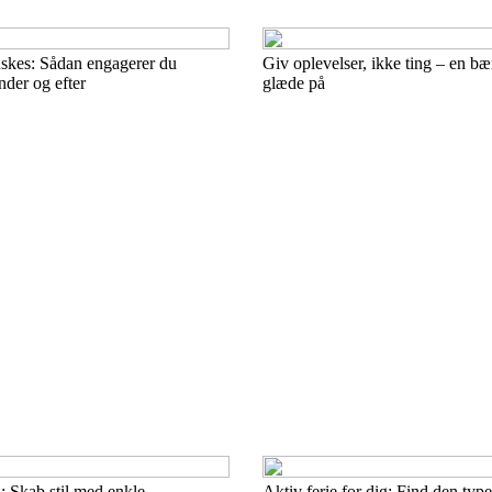
uskes: Sådan engagerer du
Giv oplevelser, ikke ting – en b
nder og efter
glæde på
: Skab stil med enkle
Aktiv ferie for dig: Find den typ