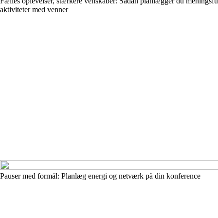
Fælles oplevelser, stærkere venskaber: Sådan planlægger du meningsfu
aktiviteter med venner
Pauser med formål: Planlæg energi og netværk på din konference