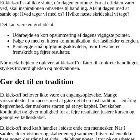
Et kick-off skal ikke slutte, når dagen er omme. For at effekten varer
ved, skal inspirationen omsættes til handling. Afslut dagen med at
samle op: Hvad tager vi med os? Hvilke næste skridt skal vi tage?
Det kan være en god idé at:
Udarbejde en kort opsummering af dagens vigtigste pointer.
Følge op med en intern kommunikation, der fastholder energien.
Planlægge små opfølgningsaktiviteter, hvor I evaluerer
fremskridt og fejrer resultater.
Når medarbejderne oplever, at kick-off’et fører til konkrete handlinger,
styrkes troværdigheden og motivationen.
Gør det til en tradition
Et kick-off behøver ikke være en engangsoplevelse. Mange
virksomheder har succes med at gøre det til en fast tradition – en årlig
begivenhed, der markerer starten på et nyt kapitel. Det skaber
kontinuitet og giver mulighed for at fejre resultater, justere kursen og
genoplive fællesskabet.
Et kick-off med kraft handler i sidste ende om mennesker. Når I
samles, deler visioner og skaber energi sammen, bliver målene ikke
bare noget, der står på et slide – de bliver noget, I tror på og arbejder