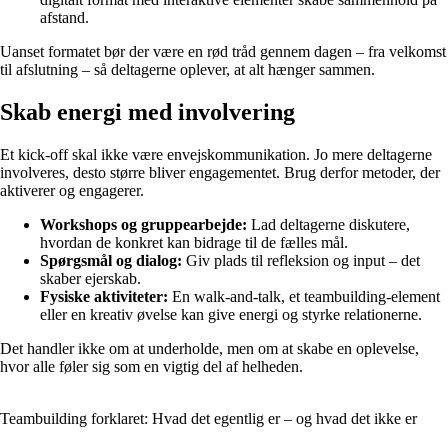
afstand.
Uanset formatet bør der være en rød tråd gennem dagen – fra velkomst
til afslutning – så deltagerne oplever, at alt hænger sammen.
Skab energi med involvering
Et kick-off skal ikke være envejskommunikation. Jo mere deltagerne
involveres, desto større bliver engagementet. Brug derfor metoder, der
aktiverer og engagerer.
Workshops og gruppearbejde:
Lad deltagerne diskutere,
hvordan de konkret kan bidrage til de fælles mål.
Spørgsmål og dialog:
Giv plads til refleksion og input – det
skaber ejerskab.
Fysiske aktiviteter:
En walk-and-talk, et teambuilding-element
eller en kreativ øvelse kan give energi og styrke relationerne.
Det handler ikke om at underholde, men om at skabe en oplevelse,
hvor alle føler sig som en vigtig del af helheden.
Teambuilding forklaret: Hvad det egentlig er – og hvad det ikke er