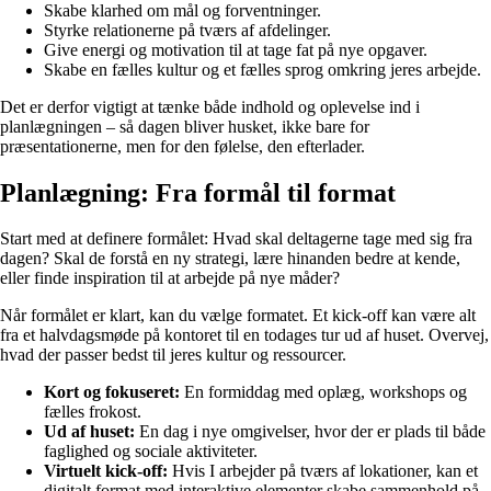
Skabe klarhed om mål og forventninger.
Styrke relationerne på tværs af afdelinger.
Give energi og motivation til at tage fat på nye opgaver.
Skabe en fælles kultur og et fælles sprog omkring jeres arbejde.
Det er derfor vigtigt at tænke både indhold og oplevelse ind i
planlægningen – så dagen bliver husket, ikke bare for
præsentationerne, men for den følelse, den efterlader.
Planlægning: Fra formål til format
Start med at definere formålet: Hvad skal deltagerne tage med sig fra
dagen? Skal de forstå en ny strategi, lære hinanden bedre at kende,
eller finde inspiration til at arbejde på nye måder?
Når formålet er klart, kan du vælge formatet. Et kick-off kan være alt
fra et halvdagsmøde på kontoret til en todages tur ud af huset. Overvej,
hvad der passer bedst til jeres kultur og ressourcer.
Kort og fokuseret:
En formiddag med oplæg, workshops og
fælles frokost.
Ud af huset:
En dag i nye omgivelser, hvor der er plads til både
faglighed og sociale aktiviteter.
Virtuelt kick-off:
Hvis I arbejder på tværs af lokationer, kan et
digitalt format med interaktive elementer skabe sammenhold på