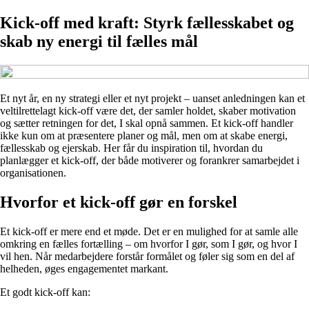
Kick-off med kraft: Styrk fællesskabet og
skab ny energi til fælles mål
Et nyt år, en ny strategi eller et nyt projekt – uanset anledningen kan et
veltilrettelagt kick-off være det, der samler holdet, skaber motivation
og sætter retningen for det, I skal opnå sammen. Et kick-off handler
ikke kun om at præsentere planer og mål, men om at skabe energi,
fællesskab og ejerskab. Her får du inspiration til, hvordan du
planlægger et kick-off, der både motiverer og forankrer samarbejdet i
organisationen.
Hvorfor et kick-off gør en forskel
Et kick-off er mere end et møde. Det er en mulighed for at samle alle
omkring en fælles fortælling – om hvorfor I gør, som I gør, og hvor I
vil hen. Når medarbejdere forstår formålet og føler sig som en del af
helheden, øges engagementet markant.
Et godt kick-off kan: