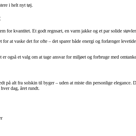
re i helt nyt tøj.
t
 frem for kvantitet. Et godt regnsæt, en varm jakke og et par solide støvl
et for at vaske det for ofte – det sparer både energi og forlænger leveti
 er også et valg om at tage ansvar for miljøet og forbruge med omtanke
edt på alt fra solskin til byger – uden at miste din personlige elegance
– hver dag, året rundt.
er