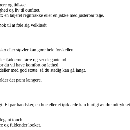
ere og tidløse.
ed og liv til outfittet.
 en taljeret regnfrakke eller en jakke med justerbar talje.
ok til at føle sig velklædt.
ko eller støvler kan gøre hele forskellen.
lder fødderne tørre og ser elegante ud.
or du vil have komfort og lethed.
ler med god støtte, så du stadig kan gå langt.
holder det pænt længere.
gt. Et par handsker, en hue eller et tørklæde kan hurtigt ændre udtrykke
elegant touch.
re og fuldender looket.