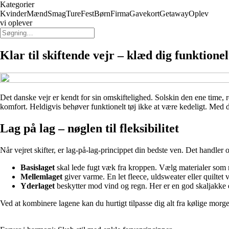
Kategorier
Kvinder
Mænd
Smag
Ture
Fest
Børn
Firma
Gavekort
Getaway
Oplev
vi oplever
Klar til skiftende vejr – klæd dig funktionel
Det danske vejr er kendt for sin omskiftelighed. Solskin den ene time,
komfort. Heldigvis behøver funktionelt tøj ikke at være kedeligt. Med de 
Lag på lag – nøglen til fleksibilitet
Når vejret skifter, er lag-på-lag-princippet din bedste ven. Det handler om
Basislaget
skal lede fugt væk fra kroppen. Vælg materialer som me
Mellemlaget
giver varme. En let fleece, uldsweater eller quiltet 
Yderlaget
beskytter mod vind og regn. Her er en god skaljakke 
Ved at kombinere lagene kan du hurtigt tilpasse dig alt fra kølige morge