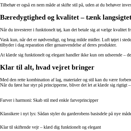
Tilbehør er også en nem måde at skifte stil på, uden at du behøver investe
Bæredygtighed og kvalitet – tænk langsigte
Når du investerer i funktionelt tøj, kan det betale sig at vælge kvalitet
Vask kun, når det er nødvendigt, og brug milde midler. Luft tøjet i sted
tilbyder i dag reparation eller genanvendelse af deres produkter.
At klæde sig funktionelt og elegant handler ikke kun om udseende – det
Klar til alt, hvad vejret bringer
Med den rette kombination af lag, materialer og stil kan du være forber
Når du først har styr på principperne, bliver det let at klæde sig rigtigt 
Farver i harmoni: Skab stil med enkle farveprincipper
Klassikere i nyt lys: Sådan styler du garderobens basisdele på nye måd
Klar til skiftende vejr – klæd dig funktionelt og elegant