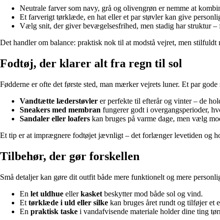
Neutrale farver som navy, grå og olivengrøn er nemme at kombin
Et farverigt tørklæde, en hat eller et par støvler kan give personligh
Vælg snit, der giver bevægelsesfrihed, men stadig har struktur – fx
Det handler om balance: praktisk nok til at modstå vejret, men stilfuldt n
Fodtøj, der klarer alt fra regn til sol
Fødderne er ofte det første sted, man mærker vejrets luner. Et par gode s
Vandtætte læderstøvler
er perfekte til efterår og vinter – de ho
Sneakers med membran
fungerer godt i overgangsperioder, hv
Sandaler eller loafers
kan bruges på varme dage, men vælg model
Et tip er at imprægnere fodtøjet jævnligt – det forlænger levetiden og 
Tilbehør, der gør forskellen
Små detaljer kan gøre dit outfit både mere funktionelt og mere personli
En
let uldhue
eller
kasket
beskytter mod både sol og vind.
Et
tørklæde i uld eller silke
kan bruges året rundt og tilføjer et 
En
praktisk taske
i vandafvisende materiale holder dine ting tør