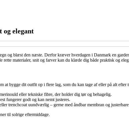
t og elegant
 regn og blæst den næste. Derfor kræver hverdagen i Danmark en gardero
rette materialer, snit og farver kan du klæde dig både praktisk og elegan
 at bygge dit outfit op i flere lag, som du kan tage af eller på alt efter 
rinould eller tekniske fibre, der holder dig tør og behagelig.
vest fungerer godt og kan nemt justeres.
eller trenchcoat uundværlig – gerne med åndbar membran og justerbare 
ner til solrige eftermiddage.