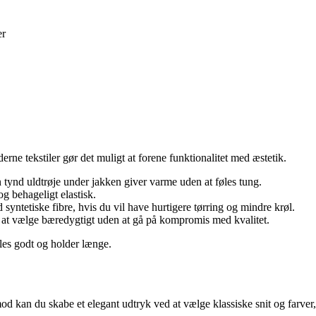
er
rne tekstiler gør det muligt at forene funktionalitet med æstetik.
n tynd uldtrøje under jakken giver varme uden at føles tung.
og behageligt elastisk.
yntetiske fibre, hvis du vil have hurtigere tørring og mindre krøl.
 at vælge bæredygtigt uden at gå på kompromis med kvalitet.
les godt og holder længe.
d kan du skabe et elegant udtryk ved at vælge klassiske snit og farver, d