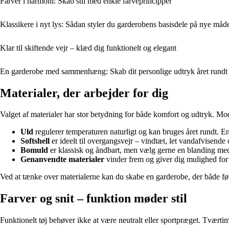
Farver i harmoni: Skab stil med enkle farveprincipper
Klassikere i nyt lys: Sådan styler du garderobens basisdele på nye måd
Klar til skiftende vejr – klæd dig funktionelt og elegant
En garderobe med sammenhæng: Skab dit personlige udtryk året rundt
Materialer, der arbejder for dig
Valget af materialer har stor betydning for både komfort og udtryk. Mode
Uld
regulerer temperaturen naturligt og kan bruges året rundt. E
Softshell
er ideelt til overgangsvejr – vindtæt, let vandafvisende 
Bomuld
er klassisk og åndbart, men vælg gerne en blanding med s
Genanvendte materialer
vinder frem og giver dig mulighed for
Ved at tænke over materialerne kan du skabe en garderobe, der både fø
Farver og snit – funktion møder stil
Funktionelt tøj behøver ikke at være neutralt eller sportpræget. Tværtimo