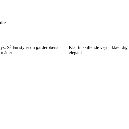
ldre
 lys: Sådan styler du garderobens
Klar til skiftende vejr – klæd dig
e måder
elegant