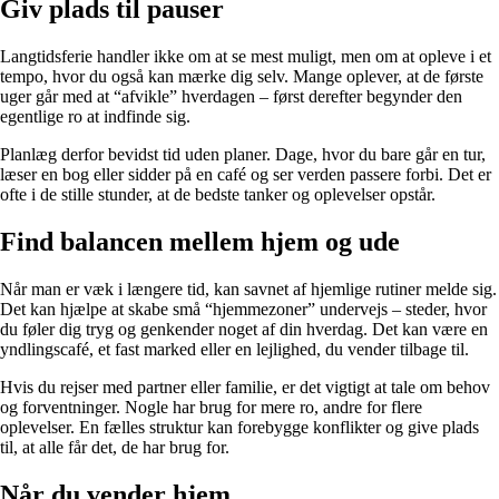
Giv plads til pauser
Langtidsferie handler ikke om at se mest muligt, men om at opleve i et
tempo, hvor du også kan mærke dig selv. Mange oplever, at de første
uger går med at “afvikle” hverdagen – først derefter begynder den
egentlige ro at indfinde sig.
Planlæg derfor bevidst tid uden planer. Dage, hvor du bare går en tur,
læser en bog eller sidder på en café og ser verden passere forbi. Det er
ofte i de stille stunder, at de bedste tanker og oplevelser opstår.
Find balancen mellem hjem og ude
Når man er væk i længere tid, kan savnet af hjemlige rutiner melde sig.
Det kan hjælpe at skabe små “hjemmezoner” undervejs – steder, hvor
du føler dig tryg og genkender noget af din hverdag. Det kan være en
yndlingscafé, et fast marked eller en lejlighed, du vender tilbage til.
Hvis du rejser med partner eller familie, er det vigtigt at tale om behov
og forventninger. Nogle har brug for mere ro, andre for flere
oplevelser. En fælles struktur kan forebygge konflikter og give plads
til, at alle får det, de har brug for.
Når du vender hjem