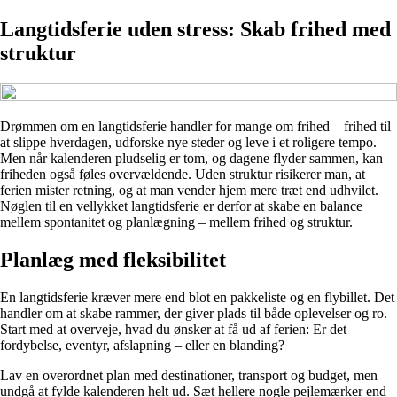
Langtidsferie uden stress: Skab frihed med
struktur
Drømmen om en langtidsferie handler for mange om frihed – frihed til
at slippe hverdagen, udforske nye steder og leve i et roligere tempo.
Men når kalenderen pludselig er tom, og dagene flyder sammen, kan
friheden også føles overvældende. Uden struktur risikerer man, at
ferien mister retning, og at man vender hjem mere træt end udhvilet.
Nøglen til en vellykket langtidsferie er derfor at skabe en balance
mellem spontanitet og planlægning – mellem frihed og struktur.
Planlæg med fleksibilitet
En langtidsferie kræver mere end blot en pakkeliste og en flybillet. Det
handler om at skabe rammer, der giver plads til både oplevelser og ro.
Start med at overveje, hvad du ønsker at få ud af ferien: Er det
fordybelse, eventyr, afslapning – eller en blanding?
Lav en overordnet plan med destinationer, transport og budget, men
undgå at fylde kalenderen helt ud. Sæt hellere nogle pejlemærker end