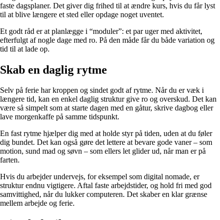
faste dagsplaner. Det giver dig frihed til at ændre kurs, hvis du får lyst
til at blive længere et sted eller opdage noget uventet.
Et godt råd er at planlægge i “moduler”: et par uger med aktivitet,
efterfulgt af nogle dage med ro. På den måde får du både variation og
tid til at lade op.
Skab en daglig rytme
Selv på ferie har kroppen og sindet godt af rytme. Når du er væk i
længere tid, kan en enkel daglig struktur give ro og overskud. Det kan
være så simpelt som at starte dagen med en gåtur, skrive dagbog eller
lave morgenkaffe på samme tidspunkt.
En fast rytme hjælper dig med at holde styr på tiden, uden at du føler
dig bundet. Det kan også gøre det lettere at bevare gode vaner – som
motion, sund mad og søvn – som ellers let glider ud, når man er på
farten.
Hvis du arbejder undervejs, for eksempel som digital nomade, er
struktur endnu vigtigere. Aftal faste arbejdstider, og hold fri med god
samvittighed, når du lukker computeren. Det skaber en klar grænse
mellem arbejde og ferie.